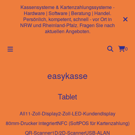
Kassensysteme & Kartenzahlungssysteme -
Hardware | Software | Beratung | Handel.
Persönlich, kompetent, schnell - vor Ort in
NRW und Rheinland-Pfalz. Fragen Sie nach
aktuellen Angeboten.
0
easykasse
Tablet
All
11-Zoll-Display
2-Zoll-LED-Kundendisplay
80mm-Drucker integriert
NFC (SoftPOS für Kartenzahlung)
QR-Scanner
1D/2D-Scanner
USB-A
LAN