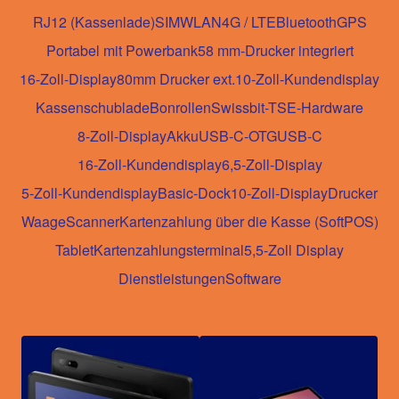
RJ12 (Kassenlade)
SIM
WLAN
4G / LTE
Bluetooth
GPS
Portabel mit Powerbank
58 mm-Drucker integriert
16-Zoll-Display
80mm Drucker ext.
10-Zoll-Kundendisplay
Kassenschublade
Bonrollen
Swissbit-TSE-Hardware
8-Zoll-Display
Akku
USB-C-OTG
USB-C
16-Zoll-Kundendisplay
6,5-Zoll-Display
5-Zoll-Kundendisplay
Basic-Dock
10-Zoll-Display
Drucker
Waage
Scanner
Kartenzahlung über die Kasse (SoftPOS)
Tablet
Kartenzahlungsterminal
5,5-Zoll Display
Dienstleistungen
Software