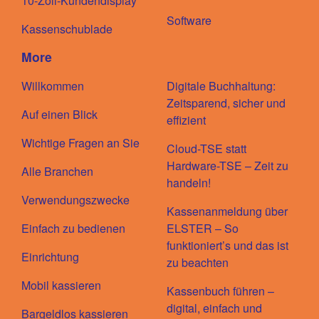
10-Zoll-Kundendisplay
Software
Kassenschublade
More
Willkommen
Digitale Buchhaltung:
Zeitsparend, sicher und
Auf einen Blick
effizient
Wichtige Fragen an Sie
Cloud-TSE statt
Hardware-TSE – Zeit zu
Alle Branchen
handeln!
Verwendungszwecke
Kassenanmeldung über
Einfach zu bedienen
ELSTER – So
funktioniert’s und das ist
Einrichtung
zu beachten
Mobil kassieren
Kassenbuch führen –
digital, einfach und
Bargeldlos kassieren