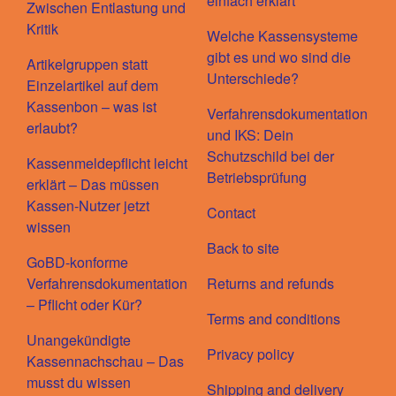
einfach erklärt
Zwischen Entlastung und
Kritik
Welche Kassensysteme
gibt es und wo sind die
Artikelgruppen statt
Unterschiede?
Einzelartikel auf dem
Kassenbon – was ist
Verfahrensdokumentation
erlaubt?
und IKS: Dein
Schutzschild bei der
Kassenmeldepflicht leicht
Betriebsprüfung
erklärt – Das müssen
Kassen-Nutzer jetzt
Contact
wissen
Back to site
GoBD-konforme
Verfahrensdokumentation
Returns and refunds
– Pflicht oder Kür?
Terms and conditions
Unangekündigte
Privacy policy
Kassennachschau – Das
musst du wissen
Shipping and delivery