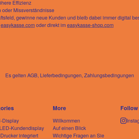
here Effizienz
 oder Missverständnisse
tsfeld, gewinne neue Kunden und bleib dabei immer digital best
r
easykasse.com
oder direkt im
easykasse-shop.com
Es gelten AGB, Lieferbedingungen, Zahlungsbedingungen
ories
More
Follow
l-Display
Willkommen
Insta
-LED-Kundendisplay
Auf einen Blick
rucker integriert
Wichtige Fragen an Sie