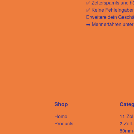
✅ Zeitersparnis und hö
✅ Keine Fehleingaben
Erweitere dein Geschäf
➡️ Mehr erfahren unte
Shop
Categ
Home
11-Zol
Products
2-Zoll
80mm-D