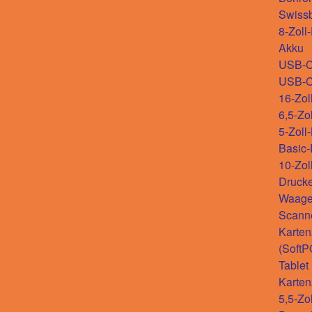
Swiss
8-Zoll
Akku
USB-
USB-
16-Zol
6,5-Zo
5-Zoll
Basic
10-Zol
Drucke
Waag
Scann
Karten
(SoftP
Tablet
Karten
5,5-Zo