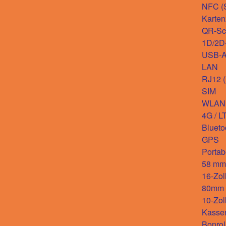
NFC (S
Karten
QR-Sc
1D/2D
USB-
LAN
RJ12 
SIM
WLAN
4G / L
Blueto
GPS
Portab
58 mm-
16-Zol
80mm D
10-Zol
Kasse
Bonrol