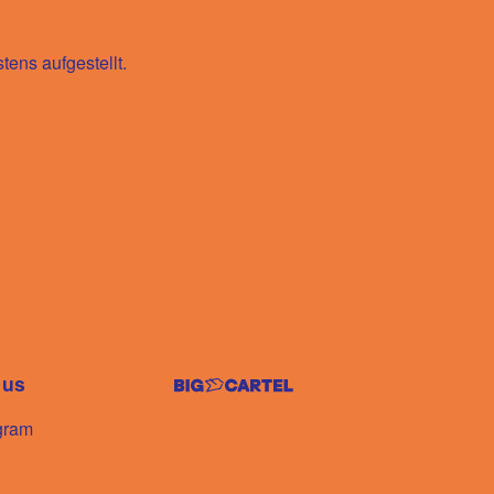
ens aufgestellt.
 us
gram