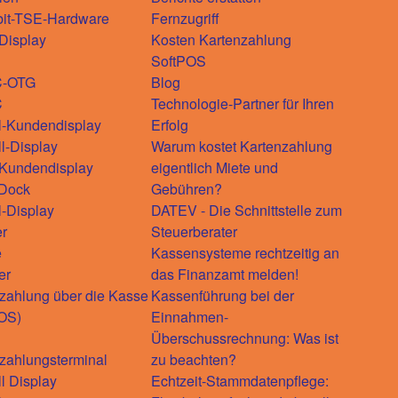
bit-TSE-Hardware
Fernzugriff
-Display
Kosten Kartenzahlung
SoftPOS
C-OTG
Blog
C
Technologie-Partner für Ihren
l-Kundendisplay
Erfolg
ll-Display
Warum kostet Kartenzahlung
-Kundendisplay
eigentlich Miete und
-Dock
Gebühren?
l-Display
DATEV - Die Schnittstelle zum
r
Steuerberater
e
Kassensysteme rechtzeitig an
er
das Finanzamt melden!
zahlung über die Kasse
Kassenführung bei der
OS)
Einnahmen-
Überschussrechnung: Was ist
zahlungsterminal
zu beachten?
ll Display
Echtzeit-Stammdatenpflege: