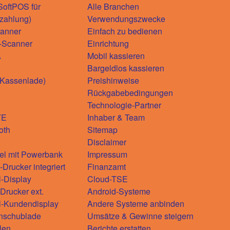
oftPOS für
Alle Branchen
zahlung)
Verwendungszwecke
anner
Einfach zu bedienen
-Scanner
Einrichtung
A
Mobil kassieren
Bargeldlos kassieren
(Kassenlade)
Preishinweise
Rückgabebedingungen
Technologie-Partner
TE
Inhaber & Team
oth
Sitemap
Disclaimer
el mit Powerbank
Impressum
Drucker integriert
Finanzamt
l-Display
Cloud-TSE
rucker ext.
Android-Systeme
l-Kundendisplay
Andere Systeme anbinden
nschublade
Umsätze & Gewinne steigern
len
Berichte erstatten