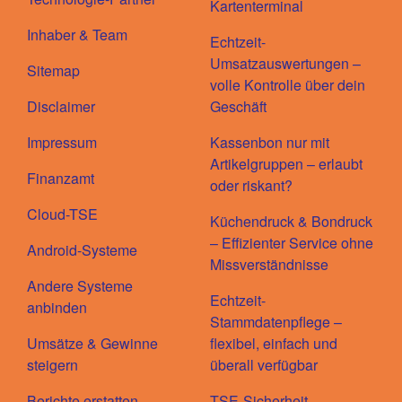
Kartenterminal
Inhaber & Team
Echtzeit-
Umsatzauswertungen –
Sitemap
volle Kontrolle über dein
Disclaimer
Geschäft
Impressum
Kassenbon nur mit
Artikelgruppen – erlaubt
Finanzamt
oder riskant?
Cloud-TSE
Küchendruck & Bondruck
– Effizienter Service ohne
Android-Systeme
Missverständnisse
Andere Systeme
Echtzeit-
anbinden
Stammdatenpflege –
Umsätze & Gewinne
flexibel, einfach und
steigern
überall verfügbar
Berichte erstatten
TSE-Sicherheit –