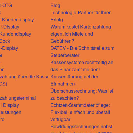
C-OTG
Blog
C
Technologie-Partner für Ihren
l-Kundendisplay
Erfolg
ll-Display
Warum kostet Kartenzahlung
-Kundendisplay
eigentlich Miete und
-Dock
Gebühren?
l-Display
DATEV - Die Schnittstelle zum
r
Steuerberater
e
Kassensysteme rechtzeitig an
er
das Finanzamt melden!
zahlung über die Kasse
Kassenführung bei der
OS)
Einnahmen-
Überschussrechnung: Was ist
zahlungsterminal
zu beachten?
ll Display
Echtzeit-Stammdatenpflege:
leistungen
Flexibel, einfach und überall
re
verfügbar
Bewirtungsrechnungen nebst