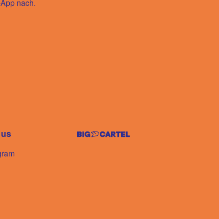
-App nach.
 us
gram