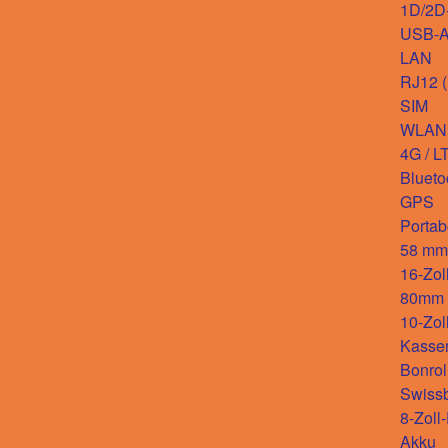
1D/2D
USB-
LAN
RJ12 
SIM
WLAN
4G / L
Blueto
GPS
Portab
58 mm-
16-Zol
80mm D
10-Zol
Kasse
Bonrol
Swiss
8-Zoll
Akku