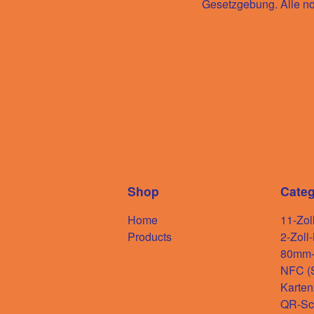
Gesetzgebung. Alle n
Shop
Categ
Home
11-Zol
Products
2-Zoll
80mm-D
NFC (S
Karten
QR-Sc