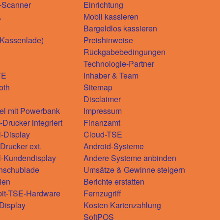
-Scanner
Einrichtung
A
Mobil kassieren
Bargeldlos kassieren
(Kassenlade)
Preishinweise
Rückgabebedingungen
Technologie-Partner
TE
Inhaber & Team
oth
Sitemap
Disclaimer
el mit Powerbank
Impressum
Drucker integriert
Finanzamt
l-Display
Cloud-TSE
rucker ext.
Android-Systeme
l-Kundendisplay
Andere Systeme anbinden
nschublade
Umsätze & Gewinne steigern
len
Berichte erstatten
bit-TSE-Hardware
Fernzugriff
-Display
Kosten Kartenzahlung
SoftPOS