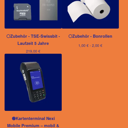
⚪️Zubehör - TSE-Swissbit -
⚪️Zubehör - Bonrollen
Laufzeit 5 Jahre
1,00
€
- 2,00
€
219,00
€
🟢Kartenterminal Nexi
Mobile Premium – mobil &