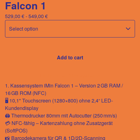
Falcon 1
529,00
€
- 549,00
€
Add to cart
Limited quantities available
1. Kassensystem iMin Falcon 1 – Version 2 GB RAM /
16 GB ROM (NFC)
🖥️ 10,1" Touchscreen (1280×800) ohne 2,4“ LED-
Kundendisplay
🖨️ Thermodrucker 80mm mit Autocutter (250 mm/s)
💳 NFC-fähig – Kartenzahlung ohne Zusatzgerät
(SoftPOS)
📸 Barcodekamera für QR & 1D/2D-Scanning