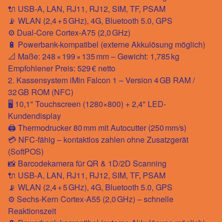
🔌 USB-A, LAN, RJ11, RJ12, SIM, TF, PSAM
📡 WLAN (2,4 + 5 GHz), 4G, Bluetooth 5.0, GPS
⚙️ Dual-Core Cortex-A75 (2,0 GHz)
🔋 Powerbank-kompatibel (externe Akkulösung möglich)
📐 Maße: 248 × 199 × 135 mm – Gewicht: 1,785 kg
Empfohlener Preis: 529 € netto
2. Kassensystem iMin Falcon 1 – Version 4 GB RAM /
32 GB ROM (NFC)
🖥️ 10,1" Touchscreen (1280×800) + 2,4" LED-
Kundendisplay
🖨️ Thermodrucker 80 mm mit Autocutter (250 mm/s)
💳 NFC-fähig – kontaktlos zahlen ohne Zusatzgerät
(SoftPOS)
📸 Barcodekamera für QR & 1D/2D Scanning
🔌 USB-A, LAN, RJ11, RJ12, SIM, TF, PSAM
📡 WLAN (2,4 + 5 GHz), 4G, Bluetooth 5.0, GPS
⚙️ Sechs-Kern Cortex-A55 (2,0 GHz) – schnelle
Reaktionszeit