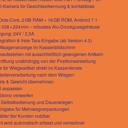
3D-Kamera für Gesichtserkennung & kontaktlose
cta-Core, 2 GB RAM + 16 GB ROM, Android 7.1
× 338 × 224 mm – robustes Alu-Druckgussgehäuse
rgung: 24V / 2,5A
gration & freie Tara-Eingabe (ab Version 4.3)
 Waagenanzeige im Kassenbildschirm
rkaufsstellen mit ausschließlich gewogenen Artikeln
ittlung unabhängig von der Positionserstellung
 für Wiegeartikel direkt im Kassenfenste
eiterverarbeitung nach dem Wiegen:
 Preis & Gewicht übernehmen
ell anpassen
 Storno verwerfen
ür Selbstbedienung und Dauerwiegen
-Eingabe für Mehrwegverpackungen
älter der Kunden nutzbar
ht wird automatisch erfasst und verrechnet