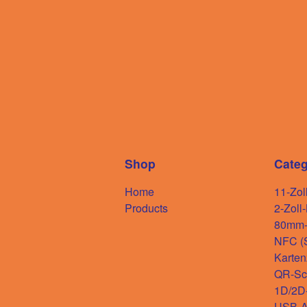
Shop
Categ
Home
11-Zol
Products
2-Zoll
80mm-D
NFC (S
Karten
QR-Sc
1D/2D
USB-