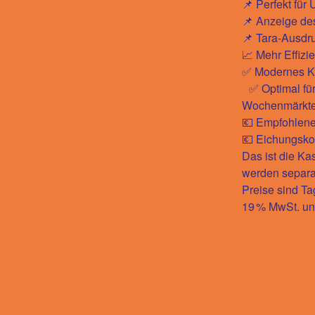
📌 Perfekt fü
📌 Anzeige de
📌 Tara-Ausdr
📈 Mehr Effiz
✅ Modernes Ka
✅ Optimal für
Wochenmärkt
💶 Empfohlener
💶 Eichungskos
Das ist die K
werden separat
Preise sind Tag
19 % MwSt. un