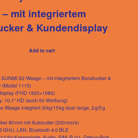
– mit integriertem
ucker & Kundendisplay
Add to cart
Only a few left!
SUNMI S2 Waage – mit integriertem Bondrucker &
 (Model 1115)
tdisplay (FHD 1920×1080)
ay: 10,1" HD (auch für Werbung)
e Waage integriert (6 kg/15 kg dual range, 2 g/5 g
ker 80 mm mit Autocutter (200 mm/s)
5 GHz), LAN, Bluetooth 4.0 BLE
12 für Kassenlade, Audio, SIM, RJ11, Debug-Port