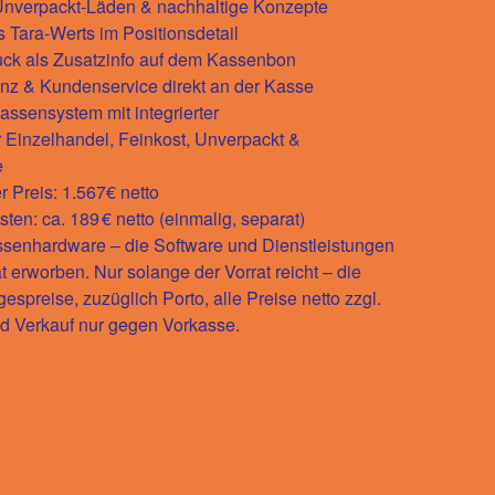
r Unverpackt-Läden & nachhaltige Konzepte
s Tara-Werts im Positionsdetail
uck als Zusatzinfo auf dem Kassenbon
ienz & Kundenservice direkt an der Kasse
ssensystem mit integrierter
 Einzelhandel, Feinkost, Unverpackt &
e
 Preis: 1.567€ netto
ten: ca. 189 € netto (einmalig, separat)
assenhardware – die Software und Dienstleistungen
 erworben. Nur solange der Vorrat reicht – die
espreise, zuzüglich Porto, alle Preise netto zzgl.
d Verkauf nur gegen Vorkasse.