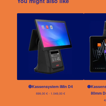
You might also like
🔴Kassensystem iMin D4
🟠Kassens
80mm Dr
699,00
€
- 1.049,00
€
4