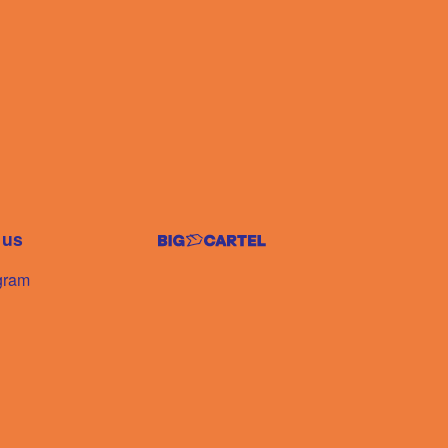
 us
gram