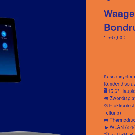
Waage 
Bondr
1.567,00
€
Kassensystem 
Kundendisplay
🖥️ 15,6" Haup
👁️ Zweitdispl
⚖️ Elektronisch
Teilung)
🖨️ Thermodruc
📡 WLAN (2,4/
📦 5× USB, RJ