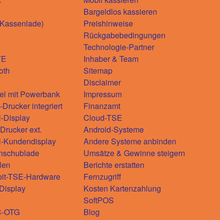
Bargeldlos kassieren
(Kassenlade)
Preishinweise
Rückgabebedingungen
Technologie-Partner
TE
Inhaber & Team
oth
Sitemap
Disclaimer
el mit Powerbank
Impressum
Drucker integriert
Finanzamt
l-Display
Cloud-TSE
rucker ext.
Android-Systeme
l-Kundendisplay
Andere Systeme anbinden
nschublade
Umsätze & Gewinne steigern
len
Berichte erstatten
bit-TSE-Hardware
Fernzugriff
-Display
Kosten Kartenzahlung
SoftPOS
C-OTG
Blog