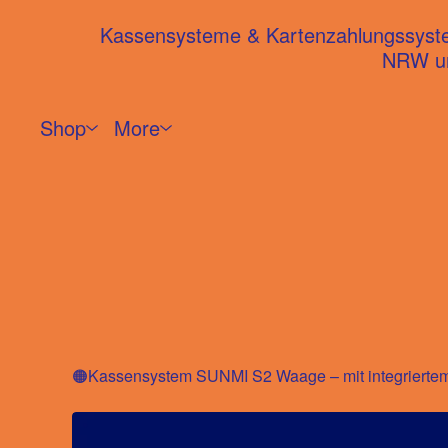
Kassensysteme & Kartenzahlungssysteme
NRW un
Shop
More
🟠Kassensystem SUNMI S2 Waage – mit integrierte