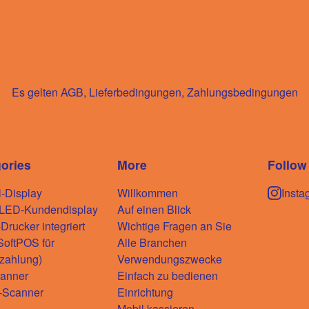
Es gelten AGB, Lieferbedingungen, Zahlungsbedingungen
ories
More
Follow
l-Display
Willkommen
Insta
-LED-Kundendisplay
Auf einen Blick
rucker integriert
Wichtige Fragen an Sie
oftPOS für
Alle Branchen
zahlung)
Verwendungszwecke
anner
Einfach zu bedienen
-Scanner
Einrichtung
A
Mobil kassieren