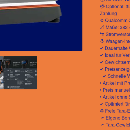
💳 Optional: 
Zahlung
⚙️ Qualcomm O
📐 Maße: 382 
🔌 Stromverso
🔝 Waagen-Inte
✔ Dauerhafte
✔ Ideal für Ve
✔ Gewichtserm
✔ Preisanzeige
✔ Schnelle W
• Artikel mit
• Preis manu
• Artikel ohne
✔ Optimiert f
♻️ Freie Tara
📌 Eigene Beh
📌 Tara-Gewic