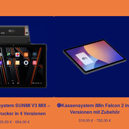
ystem SUNMI V3 MIX –
🔴Kassensystem iMin Falcon 2 in
Versionen mit Zubehör
ucker in 4 Versionen
319,00
€
- 702,00
€
25,00
€
- 654,00
€