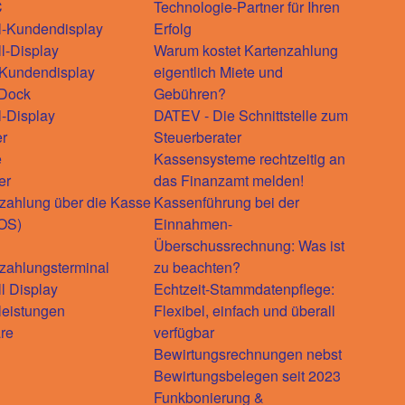
C
Technologie-Partner für Ihren
l-Kundendisplay
Erfolg
ll-Display
Warum kostet Kartenzahlung
-Kundendisplay
eigentlich Miete und
-Dock
Gebühren?
l-Display
DATEV - Die Schnittstelle zum
r
Steuerberater
e
Kassensysteme rechtzeitig an
er
das Finanzamt melden!
zahlung über die Kasse
Kassenführung bei der
OS)
Einnahmen-
Überschussrechnung: Was ist
zahlungsterminal
zu beachten?
ll Display
Echtzeit-Stammdatenpflege:
leistungen
Flexibel, einfach und überall
re
verfügbar
Bewirtungsrechnungen nebst
Bewirtungsbelegen seit 2023
Funkbonierung &