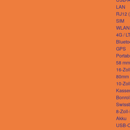
LAN
RJ12 
SIM
WLAN
4G / L
Blueto
GPS
Portab
58 mm-
16-Zol
80mm D
10-Zol
Kasse
Bonrol
Swiss
8-Zoll
Akku
USB-